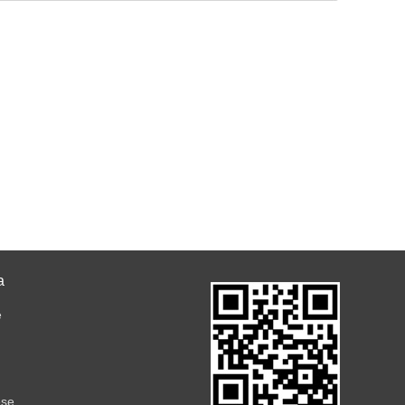
a
e
ese