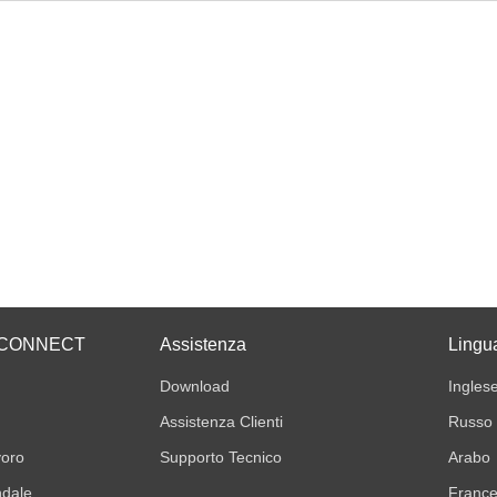
i ECONNECT
Assistenza
Lingu
Download
Ingles
Assistenza Clienti
Russo
voro
Supporto Tecnico
Arabo
ndale
Franc