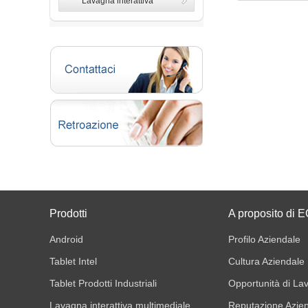
Lavagna interattiva
multimediale
Prodotti
A proposito d
Android
Profilo Aziendale
Tablet Intel
Cultura Aziendale
Tablet Prodotti Industriali
Opportunità di La
Lavagna interattiva multimediale
Reputazione Azie