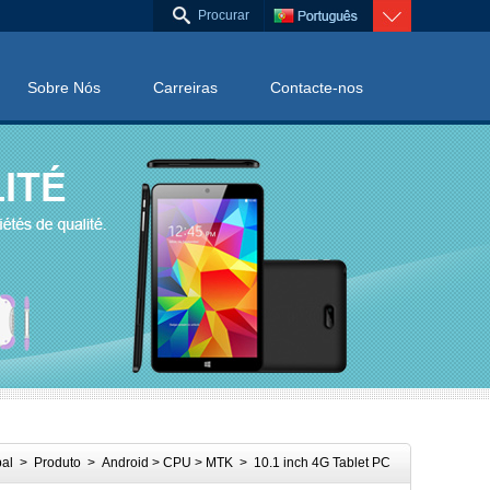
Sobre Nós
Carreiras
Contacte-nos
pal
>
Produto
>
Android
>
CPU
>
MTK
> 10.1 inch 4G Tablet PC