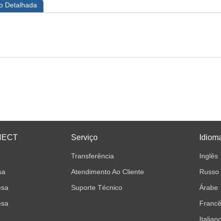
o Detalhada
NECT
Serviço
Idiom
Transferência
Inglês
sa
Atendimento Ao Cliente
Russo
esa
Suporte Técnico
Árabe
esa
Franc
Italian