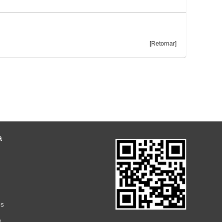
[Retornar]
a
ês
o